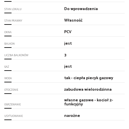
Do wprowadzenia
STAN LOKALU
Własność
STAN PRAWNY
PCV
OKNA
jest
BALKON
3
LICZBA BALKONÓW
jest
GAZ
tak - ciepła piecyk gazowy
WODA
zabudowa wielorodzinna
OTOCZENIE
własne gazowe - kocioł 2-
funkcyjny
OGRZEWANIE
narożne
USYTUOWANIE