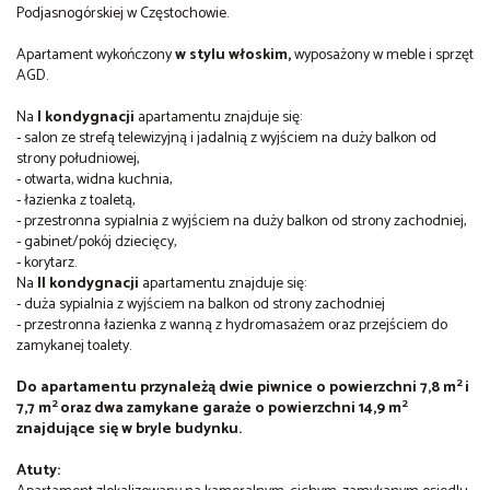
Podjasnogórskiej w Częstochowie.
Apartament wykończony
w stylu włoskim,
wyposażony w meble i sprzęt
AGD.
Na
I kondygnacji
apartamentu znajduje się:
- salon ze strefą telewizyjną i jadalnią z wyjściem na duży balkon od
strony południowej,
- otwarta, widna kuchnia,
- łazienka z toaletą,
- przestronna sypialnia z wyjściem na duży balkon od strony zachodniej,
- gabinet/pokój dziecięcy,
- korytarz.
Na
II kondygnacji
apartamentu znajduje się:
- duża sypialnia z wyjściem na balkon od strony zachodniej
- przestronna łazienka z wanną z hydromasażem oraz przejściem do
zamykanej toalety.
2
Do apartamentu przynależą dwie piwnice o powierzchni 7,8 m
i
2
2
7,7 m
oraz dwa zamykane garaże o powierzchni 14,9 m
znajdujące się w bryle budynku.
Atuty: