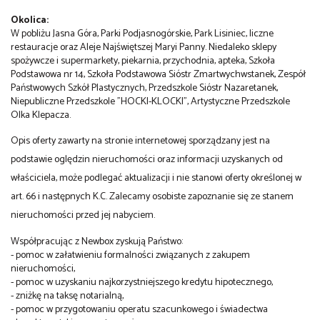
Okolica:
W pobliżu Jasna Góra, Parki Podjasnogórskie, Park Lisiniec, liczne
restauracje oraz Aleje Najświętszej Maryi Panny. Niedaleko sklepy
spożywcze i supermarkety, piekarnia, przychodnia, apteka, Szkoła
Podstawowa nr 14, Szkoła Podstawowa Sióstr Zmartwychwstanek, Zespół
Państwowych Szkół Plastycznych, Przedszkole Sióstr Nazaretanek,
Niepubliczne Przedszkole "HOCKI-KLOCKI", Artystyczne Przedszkole
Olka Klepacza.
Opis oferty zawarty na stronie internetowej sporządzany jest na
podstawie oględzin nieruchomości oraz informacji uzyskanych od
właściciela, może podlegać aktualizacji i nie stanowi oferty określonej w
art. 66 i następnych K.C. Zalecamy osobiste zapoznanie się ze stanem
nieruchomości przed jej nabyciem.
Współpracując z Newbox zyskują Państwo:
- pomoc w załatwieniu formalności związanych z zakupem
nieruchomości,
- pomoc w uzyskaniu najkorzystniejszego kredytu hipotecznego,
- zniżkę na taksę notarialną,
- pomoc w przygotowaniu operatu szacunkowego i świadectwa