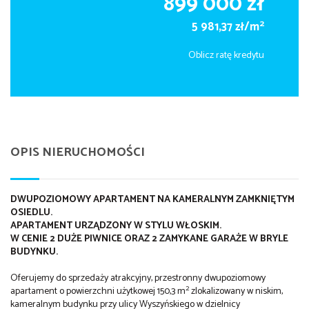
899 000 zł
2
5 981,37 zł/m
Oblicz ratę kredytu
OPIS NIERUCHOMOŚCI
DWUPOZIOMOWY APARTAMENT NA KAMERALNYM ZAMKNIĘTYM
OSIEDLU.
APARTAMENT URZĄDZONY W STYLU WŁOSKIM.
W CENIE 2 DUŻE PIWNICE ORAZ 2 ZAMYKANE GARAŻE W BRYLE
BUDYNKU.
Oferujemy do sprzedaży atrakcyjny, przestronny dwupoziomowy
2
apartament o powierzchni użytkowej 150,3 m
zlokalizowany w niskim,
kameralnym budynku przy ulicy Wyszyńskiego w dzielnicy