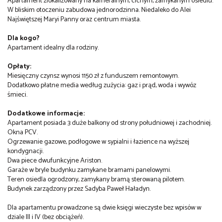
Apartament zlokalizowany na kameralnym, cichym, zamykanym osiedlu.
W bliskim otoczeniu zabudowa jednorodzinna. Niedaleko do Alei
Najświętszej Maryi Panny oraz centrum miasta.
Dla kogo?
Apartament idealny dla rodziny.
Opłaty:
Miesięczny czynsz wynosi 1150 zł z funduszem remontowym.
Dodatkowo płatne media według zużycia: gaz i prąd, woda i wywóz
śmieci.
Dodatkowe informacje:
Apartament posiada 3 duże balkony od strony południowej i zachodniej.
Okna PCV.
Ogrzewanie gazowe, podłogowe w sypialni i łazience na wyższej
kondygnacji.
Dwa piece dwufunkcyjne Ariston.
Garaże w bryle budynku zamykane bramami panelowymi.
Teren osiedla ogrodzony, zamykany bramą sterowaną pilotem.
Budynek zarządzony przez Sadyba Paweł Haładyn.
Dla apartamentu prowadzone są dwie księgi wieczyste bez wpisów w
dziale III i IV (bez obciążeń).