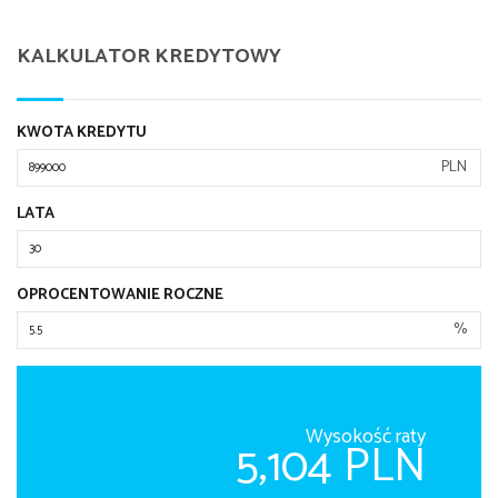
KALKULATOR KREDYTOWY
KWOTA KREDYTU
PLN
LATA
OPROCENTOWANIE ROCZNE
%
Wysokość raty
5,104 PLN