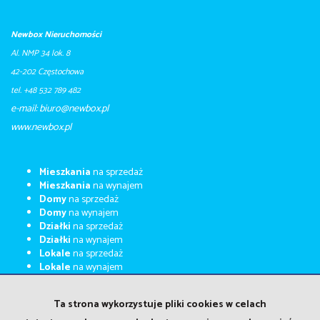
Newbox Nieruchomości
Al. NMP 34 lok. 8
42-202 Częstochowa
tel. +48 532 789 482
e-mail: biuro@newbox.pl
​​​​​www.newbox.pl
Mieszkania
na sprzedaż
Mieszkania
na wynajem
Domy
na sprzedaż
Domy
na wynajem
Działki
na sprzedaż
Działki
na wynajem
Lokale
na sprzedaż
Lokale
na wynajem
Kupimy za gotówkę
Ta strona wykorzystuje pliki cookies w celach
Kalkulator kosztów
Kalkulator kredytowy