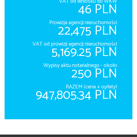
VAT od wniosku do WKW
46 PLN
Prowizja agencji nieruchomości
22,475 PLN
VAT od prowizji agencji nieruchomości
5,169.25 PLN
Wypisy aktu notarialnego - około
250 PLN
RAZEM (cena + opłaty)
947,805.34 PLN