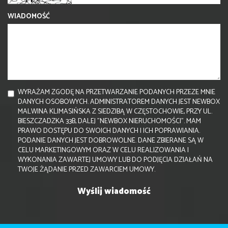
WIADOMOŚĆ
WYRAŻAM ZGODĘ NA PRZETWARZANIE PODANYCH PRZEZE MNIE
DANYCH OSOBOWYCH. ADMINISTRATOREM DANYCH JEST NEWBOX
MALWINA KLIMASIŃSKA Z SIEDZIBĄ W CZĘSTOCHOWIE, PRZY UL.
BIESZCZADZKA 33B, DALEJ "NEWBOX NIERUCHOMOŚCI". MAM
PRAWO DOSTĘPU DO SWOICH DANYCH I ICH POPRAWIANIA.
PODANIE DANYCH JEST DOBROWOLNE. DANE ZBIERANE SĄ W
CELU MARKETINGOWYM ORAZ W CELU REALIZOWANIA I
WYKONANIA ZAWARTEJ UMOWY LUB DO PODJĘCIA DZIAŁAŃ NA
TWOJE ŻĄDANIE PRZED ZAWARCIEM UMOWY.