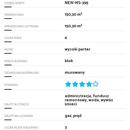
NEW-MS-395
SYMBOL OFERTY
150,30 m²
POWIERZCHNIA
150,30 m²
POWIERZCHNIA UŻYTKOWA
4
LICZBA POKOI
wysoki parter
PIĘTRO
blok
RODZAJ BUDYNKU
murowany
TECHNOLOGIA BUDOWLANA
STANDARD
administracja, fundusz
remontowy, woda, wywóz
śmieci
OPŁATY W CZYNSZU
gaz, prąd
OPŁATY WG LICZNIKÓW
3
LICZBA PIĘTER W BUDYNKU