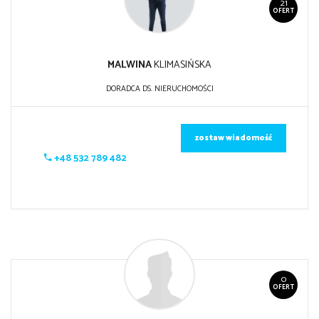
21
OFERT
MALWINA
KLIMASIŃSKA
DORADCA DS. NIERUCHOMOŚCI
zostaw wiadomość
+48 532 789 482
0
OFERT