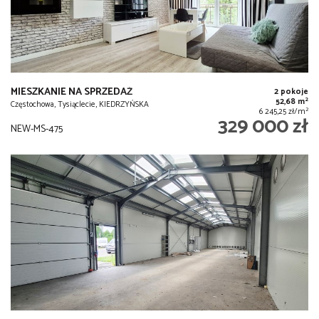
MIESZKANIE NA SPRZEDAŻ
2 pokoje
2
52,68 m
Częstochowa, Tysiąclecie, KIEDRZYŃSKA
2
6 245,25 zł/m
329 000 zł
NEW-MS-475