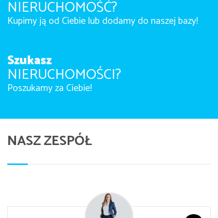
NIERUCHOMOŚĆ?
Kupimy ją od Ciebie lub dodamy do naszej bazy!
Szukasz
NIERUCHOMOŚCI?
Poszukamy za Ciebie!
NASZ ZESPÓŁ