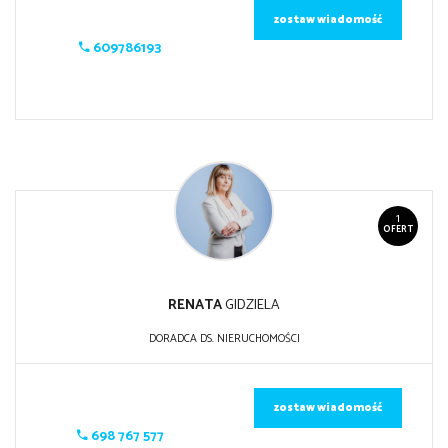
zostaw wiadomość
609786193
1
OFERT
RENATA
GIDZIELA
DORADCA DS. NIERUCHOMOŚCI
zostaw wiadomość
698 767 577