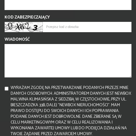
KOD ZABEZPIECZAJĄCY
WIADOMOŚĆ
WYRAŻAM ZGODĘ NA PRZETWARZANIE PODANYCH PRZEZE MNIE
DANYCH OSOBOWYCH. ADMINISTRATOREM DANYCH JEST NEWBOX
MALWINA KLIMASIŃSKA Z SIEDZIBĄ W CZĘSTOCHOWIE, PRZY UL.
BIESZCZADZKA 33B, DALEJ "NEWBOX NIERUCHOMOŚCI". MAM
PRAWO DOSTĘPU DO SWOICH DANYCH I ICH POPRAWIANIA.
PODANIE DANYCH JEST DOBROWOLNE. DANE ZBIERANE SĄ W
CELU MARKETINGOWYM ORAZ W CELU REALIZOWANIA I
WYKONANIA ZAWARTEJ UMOWY LUB DO PODJĘCIA DZIAŁAŃ NA
TWOJE ŻĄDANIE PRZED ZAWARCIEM UMOWY.