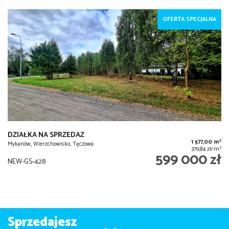
OFERTA SPECJALNA
DZIAŁKA NA SPRZEDAŻ
2
1 577,00 m
Mykanów, Wierzchowisko, Tęczowa
2
379,84 zł/m
599 000 zł
NEW-GS-428
Sprzedajesz