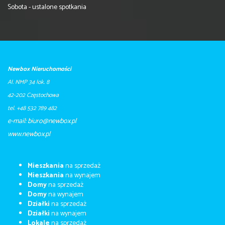
Sobota - ustalone spotkania
Newbox Nieruchomości
Al. NMP 34 lok. 8
42-202 Częstochowa
tel. +48 532 789 482
e-mail: biuro@newbox.pl
​​​​​www.newbox.pl
Mieszkania
na sprzedaż
Mieszkania
na wynajem
Domy
na sprzedaż
Domy
na wynajem
Działki
na sprzedaż
Działki
na wynajem
Lokale
na sprzedaż