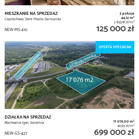
MIESZKANIE NA SPRZEDAŻ
3 pokoje
2
44,12 m
Częstochowa, Stare Miasto, Garncarska
2
2 833,18 zł/m
125 000 zł
NEW-MS-410
OFERTA SPECJALNA
DZIAŁKA NA SPRZEDAŻ
2
17 076,00 m
Blachownia (gw), Gorzelnia
2
40,93 zł/m
699 000 zł
NEW-GS-427