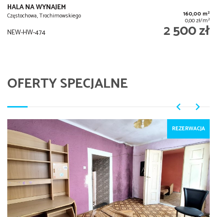
HALA NA WYNAJEM
2
160,00 m
Częstochowa, Trochimowskiego
2
0,00 zł/m
2 500 zł
NEW-HW-474
OFERTY SPECJALNE
REZERWACJA