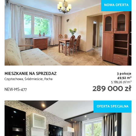
NOWA OFERTA
MIESZKANIE NA SPRZEDAŻ
3 pokoje
2
49,92 m
Częstochowa, Śródmieście, Focha
2
5 789,26 zł/m
289 000 zł
NEW-MS-477
OFERTA SPECJALNA