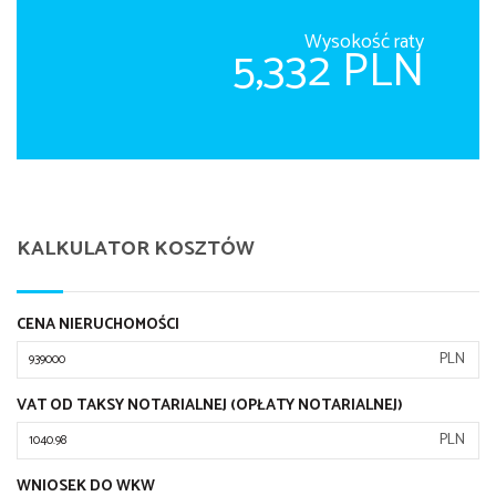
Wysokość raty
5,332 PLN
KALKULATOR KOSZTÓW
CENA NIERUCHOMOŚCI
PLN
VAT OD TAKSY NOTARIALNEJ (OPŁATY NOTARIALNEJ)
PLN
WNIOSEK DO WKW