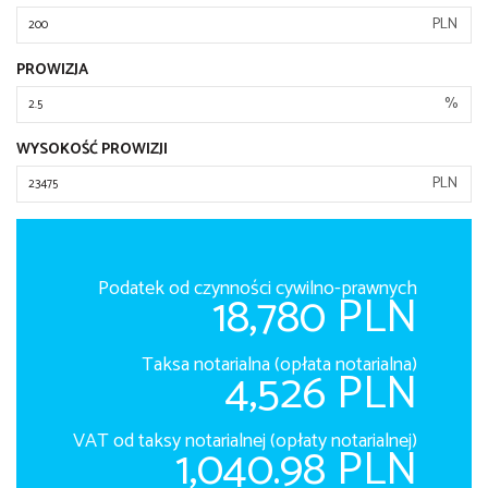
PLN
PROWIZJA
%
WYSOKOŚĆ PROWIZJI
PLN
Podatek od czynności cywilno-prawnych
18,780 PLN
Taksa notarialna (opłata notarialna)
4,526 PLN
VAT od taksy notarialnej (opłaty notarialnej)
1,040.98 PLN