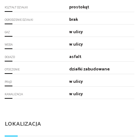
prostokąt
KSZTAŁT DZIAŁKI
brak
OGRODZENIE DZIAŁKI
w ulicy
GAZ
w ulicy
WODA
asfalt
DOJAZD
działki zabudowane
OTOCZENIE
w ulicy
PRĄD
w ulicy
KANALIZACJA
LOKALIZACJA