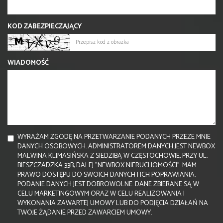
KOD ZABEZPIECZAJĄCY
WIADOMOŚĆ
WYRAŻAM ZGODĘ NA PRZETWARZANIE PODANYCH PRZEZE MNIE
DANYCH OSOBOWYCH. ADMINISTRATOREM DANYCH JEST NEWBOX
MALWINA KLIMASIŃSKA Z SIEDZIBĄ W CZĘSTOCHOWIE, PRZY UL.
BIESZCZADZKA 33B, DALEJ "NEWBOX NIERUCHOMOŚCI". MAM
PRAWO DOSTĘPU DO SWOICH DANYCH I ICH POPRAWIANIA.
PODANIE DANYCH JEST DOBROWOLNE. DANE ZBIERANE SĄ W
CELU MARKETINGOWYM ORAZ W CELU REALIZOWANIA I
WYKONANIA ZAWARTEJ UMOWY LUB DO PODJĘCIA DZIAŁAŃ NA
TWOJE ŻĄDANIE PRZED ZAWARCIEM UMOWY.