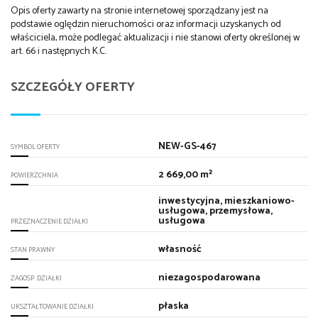
Opis oferty zawarty na stronie internetowej sporządzany jest na
podstawie oględzin nieruchomości oraz informacji uzyskanych od
właściciela, może podlegać aktualizacji i nie stanowi oferty określonej w
art. 66 i następnych K.C.
SZCZEGÓŁY OFERTY
NEW-GS-467
SYMBOL OFERTY
2 669,00 m²
POWIERZCHNIA
inwestycyjna, mieszkaniowo-
usługowa, przemysłowa,
usługowa
PRZEZNACZENIE DZIAŁKI
własność
STAN PRAWNY
niezagospodarowana
ZAGOSP. DZIAŁKI
płaska
UKSZTAŁTOWANIE DZIAŁKI