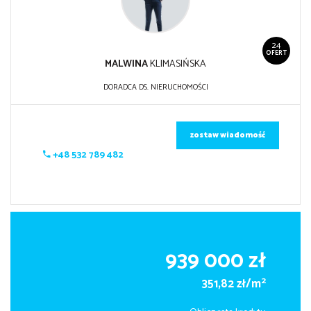
24
OFERT
MALWINA
KLIMASIŃSKA
DORADCA DS. NIERUCHOMOŚCI
zostaw wiadomość
+48 532 789 482
939 000 zł
2
351,82 zł/m