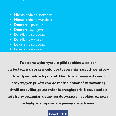
Mieszkania
na sprzedaż
Mieszkania
na wynajem
Domy
na sprzedaż
Domy
na wynajem
Działki
na sprzedaż
Działki
na wynajem
Lokale
na sprzedaż
Lokale
na wynajem
Kupimy za gotówkę
Kalkulator kosztów
Ta strona wykorzystuje pliki cookies w celach
Kalkulator kredytowy
statystycznych oraz w celu dostosowania naszych serwisów
Home staging
do indywidualnych potrzeb klientów. Zmiany ustawień
Wirtualne wizyty
Oferty na wyłączność
dotyczących plików cookie można dokonać w dowolnej
Praca w Newbox
chwili modyfikując ustawienia przeglądarki. Korzystanie z
Polityka prywatności
tej strony bez zmian ustawień dotyczących cookies oznacza,
że będą one zapisane w pamięci urządzenia.
rozumiem
Newbox Nieruchomości
2026
Wykonanie:
Galactica