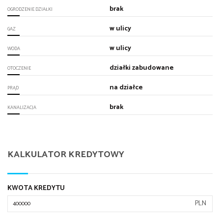
brak
OGRODZENIE DZIAŁKI
w ulicy
GAZ
w ulicy
WODA
działki zabudowane
OTOCZENIE
na działce
PRĄD
brak
KANALIZACJA
KALKULATOR KREDYTOWY
KWOTA KREDYTU
PLN