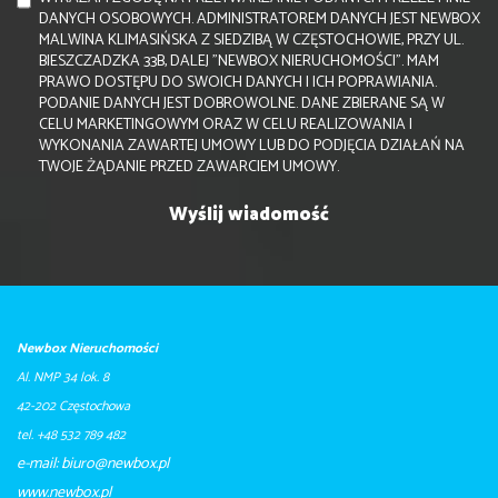
DANYCH OSOBOWYCH. ADMINISTRATOREM DANYCH JEST NEWBOX
MALWINA KLIMASIŃSKA Z SIEDZIBĄ W CZĘSTOCHOWIE, PRZY UL.
BIESZCZADZKA 33B, DALEJ "NEWBOX NIERUCHOMOŚCI". MAM
PRAWO DOSTĘPU DO SWOICH DANYCH I ICH POPRAWIANIA.
PODANIE DANYCH JEST DOBROWOLNE. DANE ZBIERANE SĄ W
CELU MARKETINGOWYM ORAZ W CELU REALIZOWANIA I
WYKONANIA ZAWARTEJ UMOWY LUB DO PODJĘCIA DZIAŁAŃ NA
TWOJE ŻĄDANIE PRZED ZAWARCIEM UMOWY.
Newbox Nieruchomości
Al. NMP 34 lok. 8
42-202 Częstochowa
tel. +48 532 789 482
e-mail: biuro@newbox.pl
​​​​​www.newbox.pl