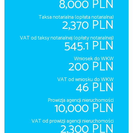
8,000 PLN
Taksa notarialna (opłata notarialna)
2,370 PLN
VAT od taksy notarialnej (opłaty notarialnej)
545.1 PLN
Wniosek do WKW
200 PLN
VAT od wniosku do WKW
46 PLN
Prowizja agencji nieruchomości
10,000 PLN
VAT od prowizji agencji nieruchomości
2,300 PLN