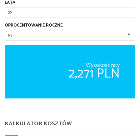
LATA
OPROCENTOWANIE ROCZNE
%
Wysokość raty
2,271 PLN
KALKULATOR KOSZTÓW