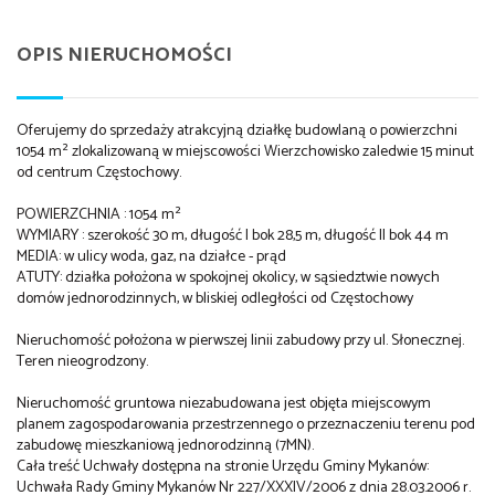
OPIS NIERUCHOMOŚCI
Oferujemy do sprzedaży atrakcyjną działkę budowlaną o powierzchni
1054 m² zlokalizowaną w miejscowości Wierzchowisko zaledwie 15 minut
od centrum Częstochowy.
POWIERZCHNIA : 1054 m²
WYMIARY : szerokość 30 m, długość I bok 28,5 m, długość II bok 44 m
MEDIA: w ulicy woda, gaz, na działce - prąd
ATUTY: działka położona w spokojnej okolicy, w sąsiedztwie nowych
domów jednorodzinnych, w bliskiej odległości od Częstochowy
Nieruchomość położona w pierwszej linii zabudowy przy ul. Słonecznej.
Teren nieogrodzony.
Nieruchomość gruntowa niezabudowana jest objęta miejscowym
planem zagospodarowania przestrzennego o przeznaczeniu terenu pod
zabudowę mieszkaniową jednorodzinną (7MN).
Cała treść Uchwały dostępna na stronie Urzędu Gminy Mykanów:
Uchwała Rady Gminy Mykanów Nr 227/XXXIV/2006 z dnia 28.03.2006 r.