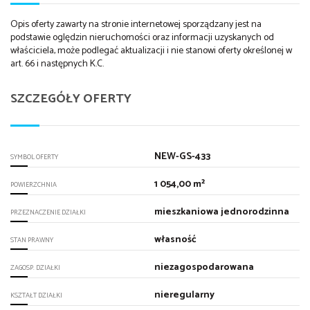
Opis oferty zawarty na stronie internetowej sporządzany jest na
podstawie oględzin nieruchomości oraz informacji uzyskanych od
właściciela, może podlegać aktualizacji i nie stanowi oferty określonej w
art. 66 i następnych K.C.
SZCZEGÓŁY OFERTY
NEW-GS-433
SYMBOL OFERTY
1 054,00 m²
POWIERZCHNIA
mieszkaniowa jednorodzinna
PRZEZNACZENIE DZIAŁKI
własność
STAN PRAWNY
niezagospodarowana
ZAGOSP. DZIAŁKI
nieregularny
KSZTAŁT DZIAŁKI