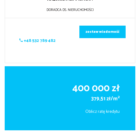
DORADCA DS. NIERUCHOMOŚCI
zostaw wiadomość
+48 532 789 482
400 000 zł
2
379,51 zł/m
Oblicz ratę kredytu