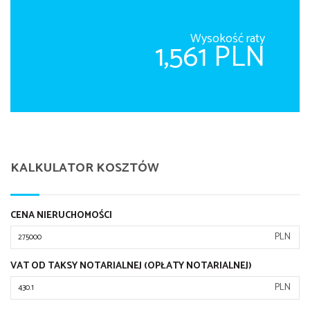
Wysokość raty
1,561 PLN
KALKULATOR KOSZTÓW
CENA NIERUCHOMOŚCI
PLN
VAT OD TAKSY NOTARIALNEJ (OPŁATY NOTARIALNEJ)
PLN