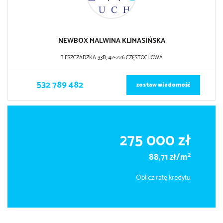
NEWBOX MALWINA KLIMASIŃSKA
BIESZCZADZKA 33B, 42-226 CZĘSTOCHOWA
532 789 482
zostaw wiadomość
275 000 zł
2
88,71 zł/m
Oblicz ratę kredytu