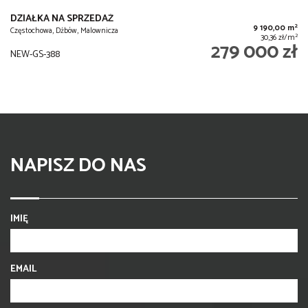
DZIAŁKA NA SPRZEDAŻ
2
9 190,00 m
Częstochowa, Dźbów, Malownicza
2
30,36 zł/m
279 000 zł
NEW-GS-388
NAPISZ DO NAS
IMIĘ
EMAIL