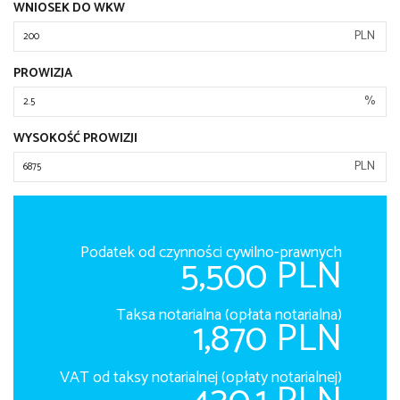
WNIOSEK DO WKW
PLN
PROWIZJA
%
WYSOKOŚĆ PROWIZJI
PLN
Podatek od czynności cywilno-prawnych
5,500 PLN
Taksa notarialna (opłata notarialna)
1,870 PLN
VAT od taksy notarialnej (opłaty notarialnej)