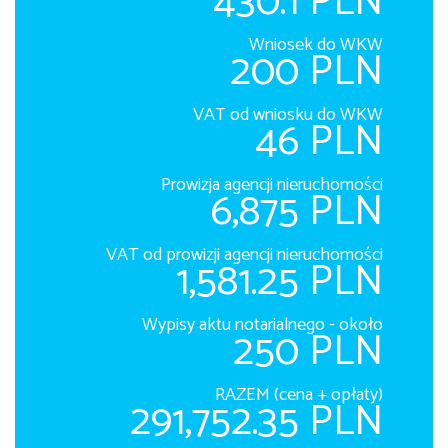
430.1 PLN
Wniosek do WKW
200 PLN
VAT od wniosku do WKW
46 PLN
Prowizja agencji nieruchomości
6,875 PLN
VAT od prowizji agencji nieruchomości
1,581.25 PLN
Wypisy aktu notarialnego - około
250 PLN
RAZEM (cena + opłaty)
291,752.35 PLN