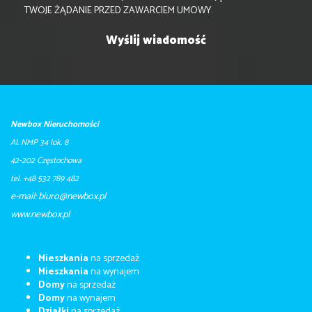
TWOJE ŻĄDANIE PRZED ZAWARCIEM UMOWY.
Newbox Nieruchomości
Al. NMP 34 lok. 8
42-202 Częstochowa
tel. +48 532 789 482
e-mail: biuro@newbox.pl
​​​​​www.newbox.pl
Mieszkania
na sprzedaż
Mieszkania
na wynajem
Domy
na sprzedaż
Domy
na wynajem
Działki
na sprzedaż