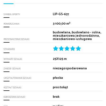
LIP-GS-637
SYMBOL OFERTY
3 100,00 m²
POWIERZCHNIA
budowlana, budowlano - rolna,
mieszkaniowa jednorodzinna,
mieszkaniowo-usługowa
PRZEZNACZENIE DZIAŁKI
STANDARD
25X125 m
WYMIARY DZIAŁKI
niezagospodarowana
ZAGOSP. DZIAŁKI
płaska
UKSZTAŁTOWANIE DZIAŁKI
prostokąt
KSZTAŁT DZIAŁKI
brak
OGRODZENIE DZIAŁKI