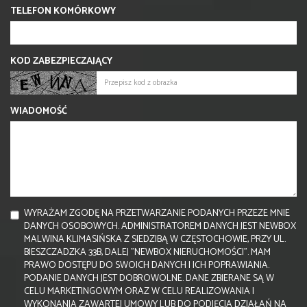
TELEFON KOMÓRKOWY
KOD ZABEZPIECZAJĄCY
WIADOMOŚĆ
WYRAŻAM ZGODĘ NA PRZETWARZANIE PODANYCH PRZEZE MNIE
DANYCH OSOBOWYCH. ADMINISTRATOREM DANYCH JEST NEWBOX
MALWINA KLIMASIŃSKA Z SIEDZIBĄ W CZĘSTOCHOWIE, PRZY UL.
BIESZCZADZKA 33B, DALEJ "NEWBOX NIERUCHOMOŚCI". MAM
PRAWO DOSTĘPU DO SWOICH DANYCH I ICH POPRAWIANIA.
PODANIE DANYCH JEST DOBROWOLNE. DANE ZBIERANE SĄ W
CELU MARKETINGOWYM ORAZ W CELU REALIZOWANIA I
WYKONANIA ZAWARTEJ UMOWY LUB DO PODJĘCIA DZIAŁAŃ NA