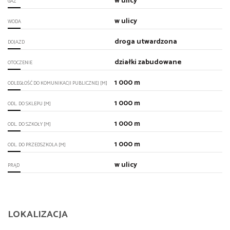
w ulicy
GAZ
w ulicy
WODA
droga utwardzona
DOJAZD
działki zabudowane
OTOCZENIE
1 000 m
ODLEGŁOŚĆ DO KOMUNIKACJI PUBLICZNEJ [M]
1 000 m
ODL. DO SKLEPU [M]
1 000 m
ODL. DO SZKOŁY [M]
1 000 m
ODL. DO PRZEDSZKOLA [M]
w ulicy
PRĄD
LOKALIZACJA