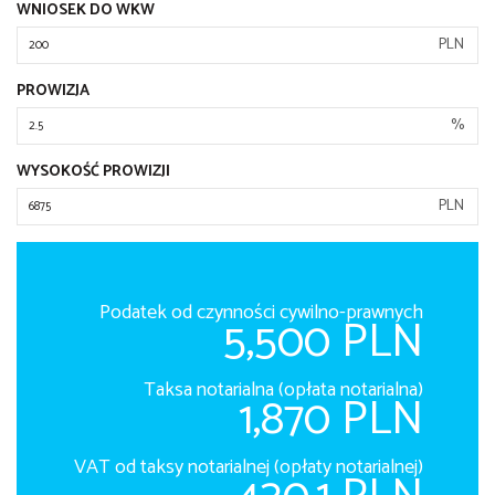
WNIOSEK DO WKW
PLN
PROWIZJA
%
WYSOKOŚĆ PROWIZJI
PLN
Podatek od czynności cywilno-prawnych
5,500 PLN
Taksa notarialna (opłata notarialna)
1,870 PLN
VAT od taksy notarialnej (opłaty notarialnej)