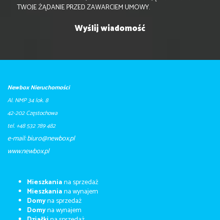
TWOJE ŻĄDANIE PRZED ZAWARCIEM UMOWY.
Newbox Nieruchomości
Al. NMP 34 lok. 8
42-202 Częstochowa
tel. +48 532 789 482
e-mail: biuro@newbox.pl
​​​​​www.newbox.pl
Mieszkania
na sprzedaż
Mieszkania
na wynajem
Domy
na sprzedaż
Domy
na wynajem
Działki
na sprzedaż