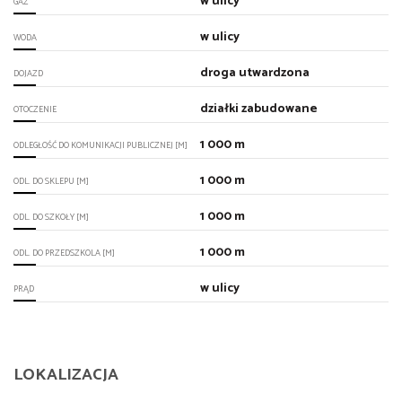
w ulicy
GAZ
w ulicy
WODA
droga utwardzona
DOJAZD
działki zabudowane
OTOCZENIE
1 000 m
ODLEGŁOŚĆ DO KOMUNIKACJI PUBLICZNEJ [M]
1 000 m
ODL. DO SKLEPU [M]
1 000 m
ODL. DO SZKOŁY [M]
1 000 m
ODL. DO PRZEDSZKOLA [M]
w ulicy
PRĄD
LOKALIZACJA