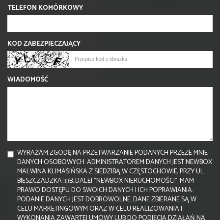
TELEFON KOMÓRKOWY
KOD ZABEZPIECZAJĄCY
WIADOMOŚĆ
WYRAŻAM ZGODĘ NA PRZETWARZANIE PODANYCH PRZEZE MNIE
DANYCH OSOBOWYCH. ADMINISTRATOREM DANYCH JEST NEWBOX
MALWINA KLIMASIŃSKA Z SIEDZIBĄ W CZĘSTOCHOWIE, PRZY UL.
BIESZCZADZKA 33B, DALEJ "NEWBOX NIERUCHOMOŚCI". MAM
PRAWO DOSTĘPU DO SWOICH DANYCH I ICH POPRAWIANIA.
PODANIE DANYCH JEST DOBROWOLNE. DANE ZBIERANE SĄ W
CELU MARKETINGOWYM ORAZ W CELU REALIZOWANIA I
WYKONANIA ZAWARTEJ UMOWY LUB DO PODJĘCIA DZIAŁAŃ NA