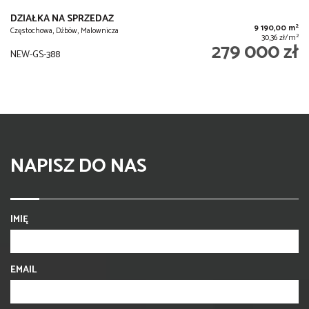
DZIAŁKA NA SPRZEDAŻ
2
9 190,00 m
Częstochowa, Dźbów, Malownicza
2
30,36 zł/m
279 000 zł
NEW-GS-388
NAPISZ DO NAS
IMIĘ
EMAIL