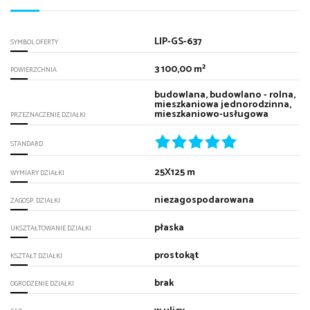
LIP-GS-637
SYMBOL OFERTY
3 100,00 m²
POWIERZCHNIA
budowlana, budowlano - rolna,
mieszkaniowa jednorodzinna,
mieszkaniowo-usługowa
PRZEZNACZENIE DZIAŁKI
STANDARD
25X125 m
WYMIARY DZIAŁKI
niezagospodarowana
ZAGOSP. DZIAŁKI
płaska
UKSZTAŁTOWANIE DZIAŁKI
prostokąt
KSZTAŁT DZIAŁKI
brak
OGRODZENIE DZIAŁKI