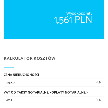
Wysokość raty
1,561 PLN
KALKULATOR KOSZTÓW
CENA NIERUCHOMOŚCI
PLN
VAT OD TAKSY NOTARIALNEJ (OPŁATY NOTARIALNEJ)
PLN