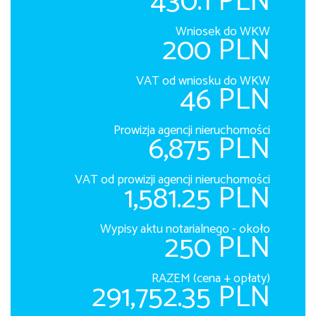
430.1 PLN
Wniosek do WKW
200 PLN
VAT od wniosku do WKW
46 PLN
Prowizja agencji nieruchomości
6,875 PLN
VAT od prowizji agencji nieruchomości
1,581.25 PLN
Wypisy aktu notarialnego - około
250 PLN
RAZEM (cena + opłaty)
291,752.35 PLN