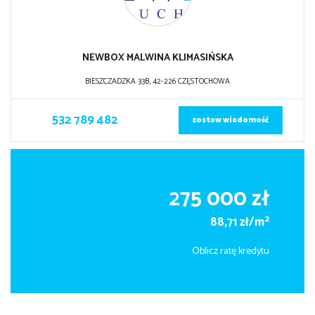
NEWBOX MALWINA KLIMASIŃSKA
BIESZCZADZKA 33B, 42-226 CZĘSTOCHOWA
532 789 482
zostaw wiadomość
275 000 zł
2
88,71 zł/m
Oblicz ratę kredytu