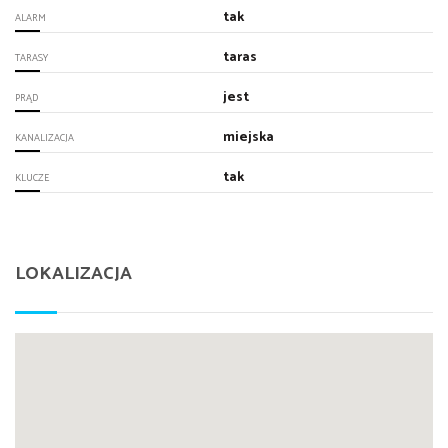
tak
ALARM
taras
TARASY
jest
PRĄD
miejska
KANALIZACJA
tak
KLUCZE
LOKALIZACJA