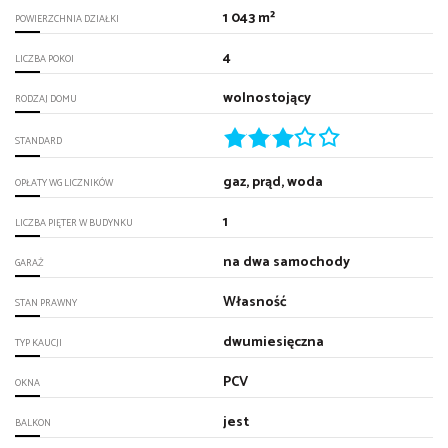
1 043 m²
POWIERZCHNIA DZIAŁKI
4
LICZBA POKOI
wolnostojący
RODZAJ DOMU
STANDARD
gaz, prąd, woda
OPŁATY WG LICZNIKÓW
1
LICZBA PIĘTER W BUDYNKU
na dwa samochody
GARAŻ
Własność
STAN PRAWNY
dwumiesięczna
TYP KAUCJI
PCV
OKNA
jest
BALKON