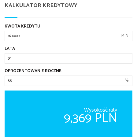
KALKULATOR KREDYTOWY
KWOTA KREDYTU
PLN
LATA
OPROCENTOWANIE ROCZNE
%
Wysokość raty
9,369 PLN