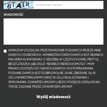
WIADOMOŚĆ
WYRAŻAM ZGODĘ NA PRZETWARZANIE PODANYCH PRZEZE MNIE
DANYCH OSOBOWYCH. ADMINISTRATOREM DANYCH JEST NEWBOX
MALWINA KLIMASIŃSKA Z SIEDZIBĄ W CZĘSTOCHOWIE, PRZY UL.
BIESZCZADZKA 33B, DALEJ "NEWBOX NIERUCHOMOŚCI". MAM
PRAWO DOSTĘPU DO SWOICH DANYCH I ICH POPRAWIANIA.
PODANIE DANYCH JEST DOBROWOLNE. DANE ZBIERANE SĄ W
CELU MARKETINGOWYM ORAZ W CELU REALIZOWANIA I
WYKONANIA ZAWARTEJ UMOWY LUB DO PODJĘCIA DZIAŁAŃ NA
TWOJE ŻĄDANIE PRZED ZAWARCIEM UMOWY.