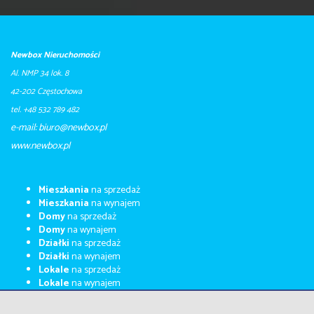
Newbox Nieruchomości
Al. NMP 34 lok. 8
42-202 Częstochowa
tel. +48 532 789 482
e-mail: biuro@newbox.pl
​​​​​www.newbox.pl
Mieszkania
na sprzedaż
Mieszkania
na wynajem
Domy
na sprzedaż
Domy
na wynajem
Działki
na sprzedaż
Działki
na wynajem
Lokale
na sprzedaż
Lokale
na wynajem
Kupimy za gotówkę