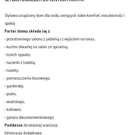
SZYBKIM DOJAZDEM DO CENTRUM MIASTA!
Stylowo urządzony dom dla osób, ceniących sobie komfort, niezależność i
spokój.
Parter domu składa się z:
- przestronnego salonu z jadalnią i z wyjściem na taras,
- kuchni otwartej na salon ze spiżarnią,
- trzech sypialni,
- łazienki z toaletą,
- toalety,
- pomieszczenia biurowego,
- garderoby,
- pralni,
- wiatrołapu,
-
kotłowni,
- garażu dwustanowiskowego.
Poddasze
do własnej aranżacji.
Informacje dodatkowe...