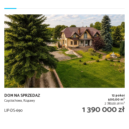
DOM NA SPRZEDAŻ
12 pokoi
2
500,00 m
Częstochowa, Rząsawy
2
2 780,00 zł/m
1 390 000 zł
LIP-DS-690