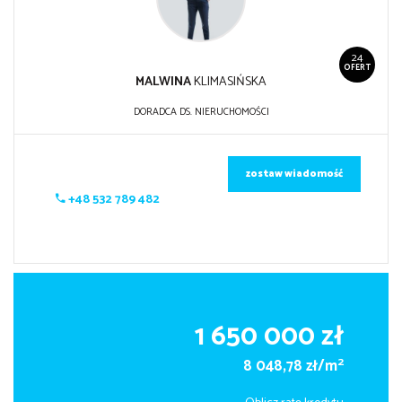
24
OFERT
MALWINA
KLIMASIŃSKA
DORADCA DS. NIERUCHOMOŚCI
zostaw wiadomość
+48 532 789 482
1 650 000 zł
2
8 048,78 zł/m