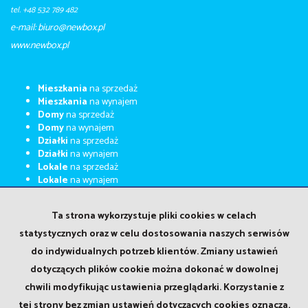
tel. +48 532 789 482
e-mail: biuro@newbox.pl
​​​​​www.newbox.pl
Mieszkania
na sprzedaż
Mieszkania
na wynajem
Domy
na sprzedaż
Domy
na wynajem
Działki
na sprzedaż
Działki
na wynajem
Lokale
na sprzedaż
Lokale
na wynajem
Kupimy za gotówkę
Ta strona wykorzystuje pliki cookies w celach
Kalkulator kosztów
Kalkulator kredytowy
statystycznych oraz w celu dostosowania naszych serwisów
Home staging
do indywidualnych potrzeb klientów. Zmiany ustawień
Wirtualne wizyty
Oferty na wyłączność
dotyczących plików cookie można dokonać w dowolnej
Praca w Newbox
chwili modyfikując ustawienia przeglądarki. Korzystanie z
Polityka prywatności
tej strony bez zmian ustawień dotyczących cookies oznacza,