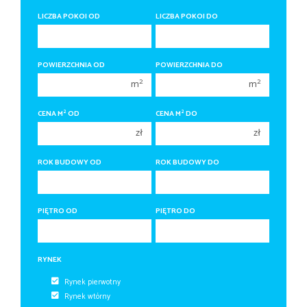
400 000 zł
400 000 zł
LICZBA POKOI OD
LICZBA POKOI DO
450 000 zł
450 000 zł
1 pokój
1 pokój
POWIERZCHNIA OD
POWIERZCHNIA DO
2 pokoje
2 pokoje
2
2
m
m
3 pokoje
3 pokoje
2
2
CENA M
OD
CENA M
DO
4 pokoje
4 pokoje
zł
zł
5 pokoi
5 pokoi
6 pokoi
6 pokoi
ROK BUDOWY OD
ROK BUDOWY DO
PIĘTRO OD
PIĘTRO DO
RYNEK
Rynek pierwotny
Rynek wtórny