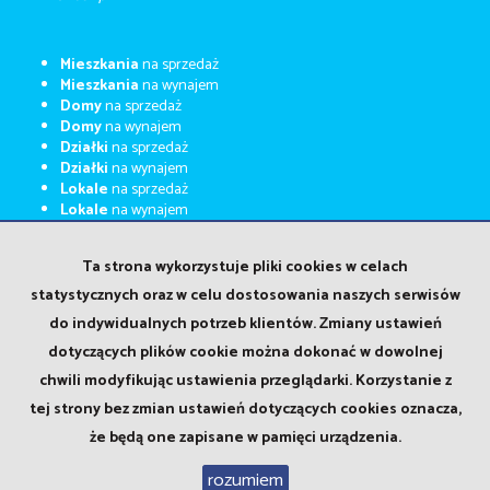
Mieszkania
na sprzedaż
Mieszkania
na wynajem
Domy
na sprzedaż
Domy
na wynajem
Działki
na sprzedaż
Działki
na wynajem
Lokale
na sprzedaż
Lokale
na wynajem
Kupimy za gotówkę
Kalkulator kosztów
Ta strona wykorzystuje pliki cookies w celach
Kalkulator kredytowy
statystycznych oraz w celu dostosowania naszych serwisów
Home staging
do indywidualnych potrzeb klientów. Zmiany ustawień
Wirtualne wizyty
Oferty na wyłączność
dotyczących plików cookie można dokonać w dowolnej
Praca w Newbox
chwili modyfikując ustawienia przeglądarki. Korzystanie z
Polityka prywatności
tej strony bez zmian ustawień dotyczących cookies oznacza,
że będą one zapisane w pamięci urządzenia.
rozumiem
Newbox Nieruchomości
2026
Wykonanie:
Galactica